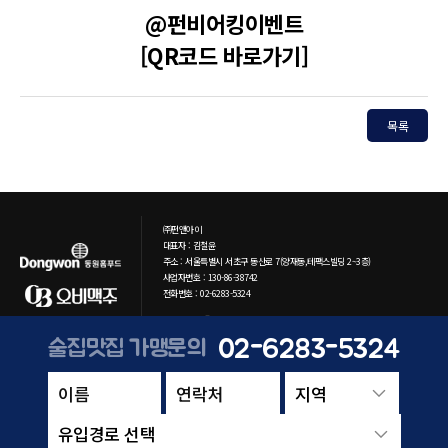
@펀비어킹이벤트
[QR코드 바로가기]
목록
㈜펀앤아이
대표자 : 김철윤
주소 : 서울특별시 서초구 동산로 7(양재동,테팩스빌딩 2~3층)
사업자번호 : 130-86-38742
전화번호 : 02-6283-5324
Copyright ⓒ 2021 funni Co. All rights reserved.
02-6283-5324
술집맛집 가맹문의
유입경로 선택