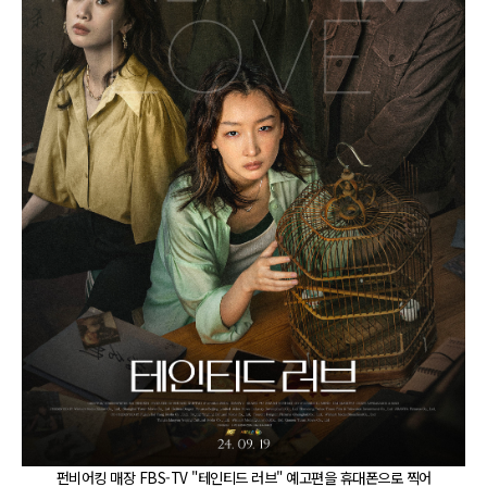
펀비어킹 매장 FBS-TV "테인티드 러브" 예고편을 휴대폰으로 찍어