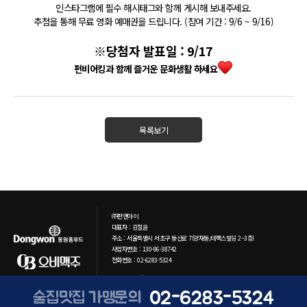
인스타그램에 필수 해시태그와 함께 게시해 보내주세요.
추첨을 통해 무료 영화 예매권을 드립니다. (참여 기간 : 9/6 ~ 9/16)
※당첨자 발표일 : 9/17
펀비어킹과 함께 즐거운 문화생활 하세요
목록보기
㈜펀앤아이
대표자 : 김철윤
주소 : 서울특별시 서초구 동산로 7(양재동,테팩스빌딩 2~3층)
사업자번호 : 130-86-38742
전화번호 : 02-6283-5324
Copyright ⓒ 2021 funni Co. All rights reserved.
02-6283-5324
술집맛집 가맹문의