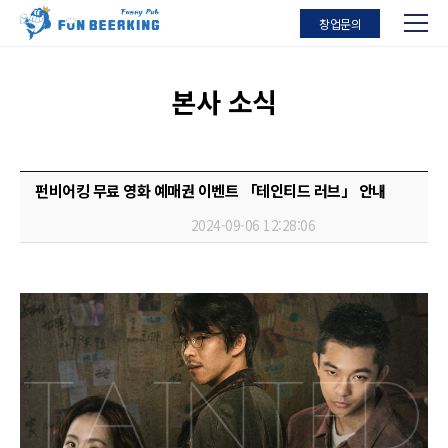
창업문의
본사 소식
펀비어킹 무료 영화 예매권 이벤트 「테인티드 러브」 안내
2024-09-06 12:28:06